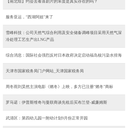
【南北组】约会去看喜剧片的笨蛋是真实存在的吗？
服务亚运，“西湖阿姐”来了
雪峰科技：公司天然气综合利用及安全储备调峰项目采用天然气深
冷处理工艺生产出LNG产品
综合消息：国际社会强烈反对日本政府决定启动福岛核污染水排海
天津市国家税务局门户网站_天津国家税务局
周冬雨刘昊然主演电影《燃冬》上映，多方已注册“燃冬”商标
罗马诺：伊普斯维奇与曼联商谈先租后买布兰登-威廉姆斯
武清区：第四幼儿园一附幼计划9月份正常开园