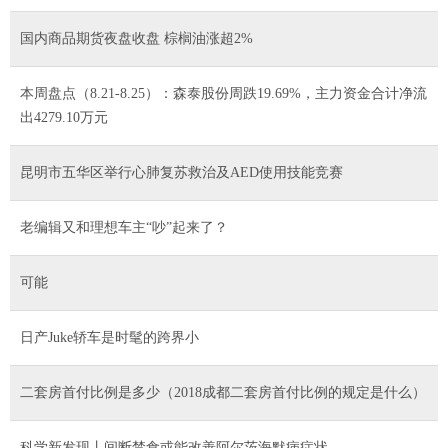
国内商品期货夜盘收盘 棕榈油涨超2%
本周盘点（8.21-8.25）：森泰股份周跌19.69%，主力资金合计净流
出4279.10万元
昆明市五华区举行心肺复苏救治及AED使用技能竞赛
老编辑又和理想车主“吵”起来了？
可能
日产Juke轿车是时髦的跨界小
二套房首付比例是多少（2018成都二套房首付比例的规定是什么）
科学新发现丨间断禁食或能改善阿尔茨海默病症状