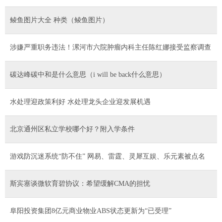
鲮鱼图片大全 种类（鲮鱼图片）
涉嫌严重职务违法！漯河市六院肿瘤内科主任陈红娜接受监察调查
碳达峰碳中和是什么意思（i will be back什么意思）
水处理迎政策利好 水处理龙头企业迎发展机遇
北京通州区私立学校哪个好？附入学条件
游戏防沉迷系统“防不住” 网易、雷霆、灵犀互娱、乐元素被点名
斯宾塞谈微软育碧协议：希望缓解CMA的担忧
阜阳投资集团8亿元商业物业ABS状态更新为“已受理”