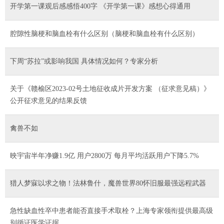
开学第一课观后感感悟400字 《开学第一课》感想心得通用
腔隙性脑梗和脑血栓有什么区别（脑梗和脑血栓有什么区别）
下周“苏拉”或影响我国 具体情况如何？专家分析
关于《赣榆区2023-02号土地征收成片开发方案 （征求意见稿）》
公开征求意见的结果反馈
禽兽不如
映宇宙半年净赚1.9亿 用户2800万 每月平均活跃用户下降5.7%
猎人梦寐以求之物！法林鲁什，魔兽世界80怀旧服最强远程武器
急性缺血性卒中患者能否直接手术取栓？上海专家领衔提供最高级
别循证医学证据