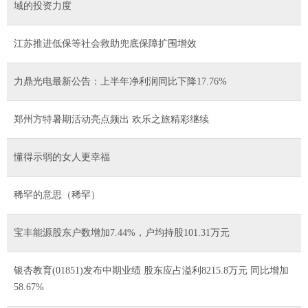
域的投资力度
江苏推进低保等社会救助兜底保障扩围增效
力鼎光电最新公告：上半年净利润同比下降17.76%
郑州方特暑期活动亮点频出 欢乐之旅精彩继续
懂得示弱的女人更幸福
稀罕的意思（稀罕）
宝丰能源股东户数增加7.44%，户均持股101.31万元
银杏教育(01851)发布中期业绩 股东应占溢利8215.8万元 同比增加
58.67%