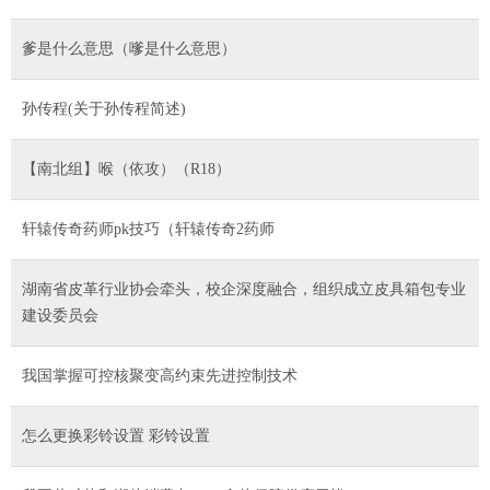
爹是什么意思（嗲是什么意思）
孙传程(关于孙传程简述)
【南北组】喉（依攻）（R18）
轩辕传奇药师pk技巧（轩辕传奇2药师
湖南省皮革行业协会牵头，校企深度融合，组织成立皮具箱包专业
建设委员会
我国掌握可控核聚变高约束先进控制技术
怎么更换彩铃设置 彩铃设置