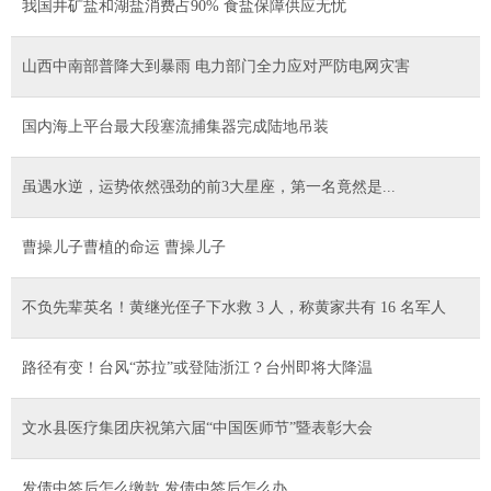
我国井矿盐和湖盐消费占90% 食盐保障供应无忧
山西中南部普降大到暴雨 电力部门全力应对严防电网灾害
国内海上平台最大段塞流捕集器完成陆地吊装
虽遇水逆，运势依然强劲的前3大星座，第一名竟然是...
曹操儿子曹植的命运 曹操儿子
不负先辈英名！黄继光侄子下水救 3 人，称黄家共有 16 名军人
路径有变！台风“苏拉”或登陆浙江？台州即将大降温
文水县医疗集团庆祝第六届“中国医师节”暨表彰大会
发债中签后怎么缴款 发债中签后怎么办