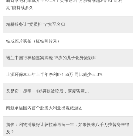
新财季毛利率飙升至70.1%！英伟达8个月股价涨超2倍 AI“红利
期”能持续多久
精耕服务让“党员担当”实至名归
钻戒照片实拍（红钻照片秀）
诺兰中国行神秘嘉宾揭晓 15岁的儿子化身摄影师
上源环保2023年上半年净利874.56万 同比减少62.3%
又是它！昆明一4岁男孩被咬后，两度昏厥…
南航承运国内首个赴澳大利亚出境旅游团
詹俊：利物浦最好让萨拉赫再留一年，如果换来八千万找替身来得
及？