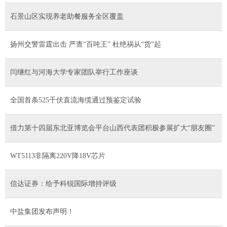
石景山区实现养老助餐服务全区覆盖
扬州交警雷霆出击 严查“百吨王” 杜绝祸从“货”起
​闫继红与河海大学专家团队举行工作座谈
全国首条525千伏直流海缆通过预鉴定试验
借力第十四届东北亚博览会平台山西代表团积极参展扩大“朋友圈”
WT5113非隔离220V降18V芯片
信达证券：给予科锐国际增持评级
中盐集团发布声明！