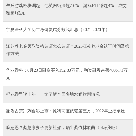
午后游戏板块崛起，恺英网络涨超7.6%，游戏ETF涨超4%，成交
额超1亿元
宁夏医科大学历年考研复试分数线汇总（2021-2023年）
江苏养老金领取资格认证怎么认证？2023江苏养老金认证时间及操
作方法
华业香料：8月23日融资买入192.83万元，融资融券余额4086.71万
元
稻花香里说丰年！一文了解全国多地水稻收割情况
澜沧古茶冲刺香港上市：原料高度依赖第三方，2022年业绩承压
嘛意思？蔡慧康妻子更新社媒，晒出蔡依林歌曲《play我呸》