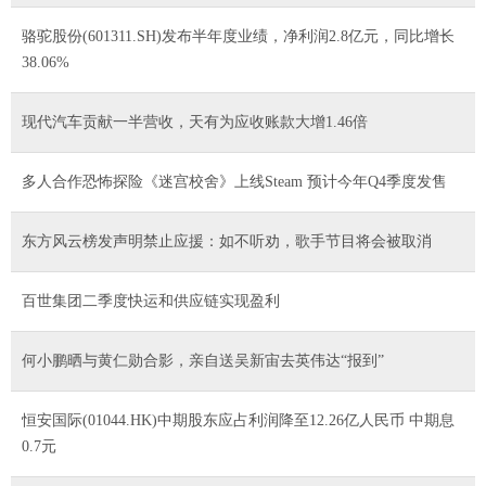
骆驼股份(601311.SH)发布半年度业绩，净利润2.8亿元，同比增长
38.06%
现代汽车贡献一半营收，天有为应收账款大增1.46倍
多人合作恐怖探险《迷宫校舍》上线Steam 预计今年Q4季度发售
东方风云榜发声明禁止应援：如不听劝，歌手节目将会被取消
百世集团二季度快运和供应链实现盈利
何小鹏晒与黄仁勋合影，亲自送吴新宙去英伟达“报到”
恒安国际(01044.HK)中期股东应占利润降至12.26亿人民币 中期息
0.7元