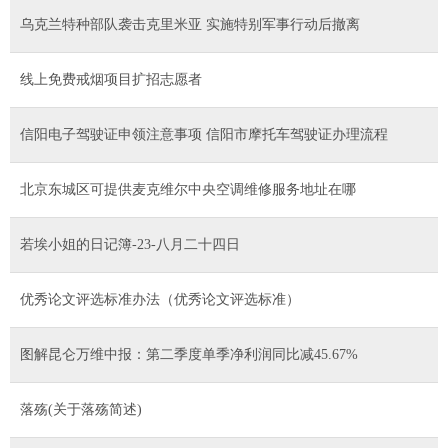
乌克兰特种部队袭击克里米亚 实施特别军事行动后撤离
线上免费戒烟项目扩招志愿者
信阳电子驾驶证申领注意事项 信阳市摩托车驾驶证办理流程
北京东城区可提供麦克维尔中央空调维修服务地址在哪
若埃小姐的日记簿-23-八月二十四日
优秀论文评选标准办法（优秀论文评选标准）
图解昆仑万维中报：第二季度单季净利润同比减45.67%
落殇(关于落殇简述)