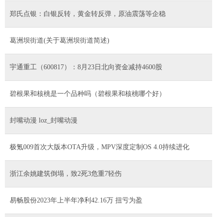
郑氏点银：白银反转，黄金转反弹，原油震荡等企稳
葛洲坝街道(关于葛洲坝街道简述)
宇通重工（600817）：8月23日北向资金减持4600股
碧根果和核桃是一个品种吗（碧根果和核桃哪个好）
封嘴动漫 loz_封嘴动漫
极氪009首次大版本OTA升级，MPV深度定制OS 4.0持续进化
浙江余姚建筑倒塌，致2死3危重7轻伤
易畅股份2023年上半年净利42.16万 扭亏为盈