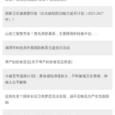
国家卫生健康委印发《出生缺陷防治能力提升计划（2023-2027
年）》
山东三预警齐发！青岛局部暴雨，主要降雨时段集中在……
湘潭市科技局开展国防教育主题党日活动
孕产妇饮食宜忌(关于孕产妇饮食宜忌简述)
斗破苍穹漫画413回：萧炎感知净莲妖火，不料被魂灭生禁锢，神
秘人出手解救
迟则生变？国米右后卫美梦恐无法实现，搞不定帕瓦尔产生负面影
响