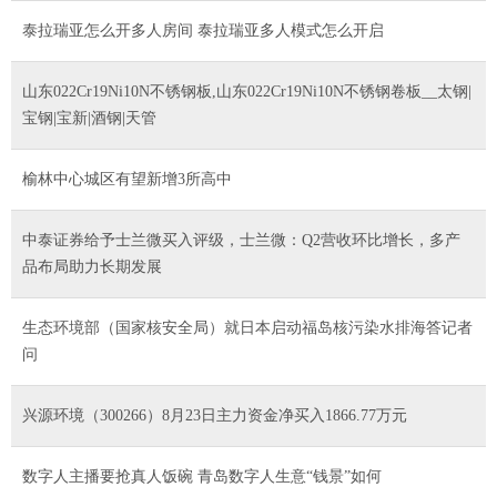
泰拉瑞亚怎么开多人房间 泰拉瑞亚多人模式怎么开启
山东022Cr19Ni10N不锈钢板,山东022Cr19Ni10N不锈钢卷板__太钢|
宝钢|宝新|酒钢|天管
榆林中心城区有望新增3所高中
中泰证券给予士兰微买入评级，士兰微：Q2营收环比增长，多产
品布局助力长期发展
生态环境部（国家核安全局）就日本启动福岛核污染水排海答记者
问
兴源环境（300266）8月23日主力资金净买入1866.77万元
数字人主播要抢真人饭碗 青岛数字人生意“钱景”如何