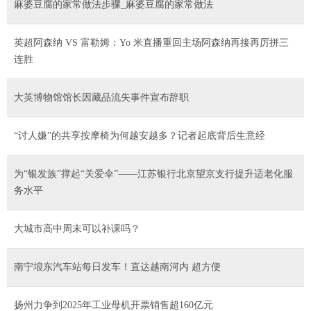
麻婆豆腐的家常做法步骤_麻婆豆腐的家常做法
英超阿森纳 VS 富勒姆：Yo 米直播重回主场阿森纳再接再厉拼三
连胜
大英博物馆馆长因藏品流失事件宣布辞职
“讨人嫌”的共享按摩椅为何越安越多？记者起底背后生意经
为“银发族”撑起“关爱伞”——江苏银行北京望京支行提升适老化服
务水平
大城市高中周末可以补课吗？
南宁埌东汽车站每日发车！直达越南河内 超方便
扬州力争到2025年工业母机开票销售超160亿元