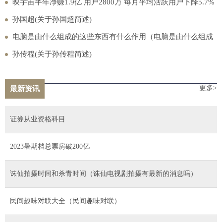
映宇宙半年净赚1.9亿 用户2800万 每月平均活跃用户下降5.7%
孙国超(关于孙国超简述)
电脑是由什么组成的这些东西有什么作用（电脑是由什么组成
的）
孙传程(关于孙传程简述)
更多>
最新资讯
证券从业资格科目
2023暑期档总票房破200亿
诛仙拍摄时间和杀青时间（诛仙电视剧拍摄有最新的消息吗）
民间趣味对联大全（民间趣味对联）