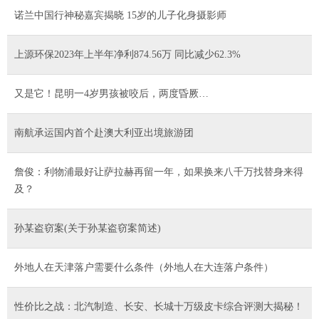
诺兰中国行神秘嘉宾揭晓 15岁的儿子化身摄影师
上源环保2023年上半年净利874.56万 同比减少62.3%
又是它！昆明一4岁男孩被咬后，两度昏厥…
南航承运国内首个赴澳大利亚出境旅游团
詹俊：利物浦最好让萨拉赫再留一年，如果换来八千万找替身来得
及？
孙某盗窃案(关于孙某盗窃案简述)
外地人在天津落户需要什么条件（外地人在大连落户条件）
性价比之战：北汽制造、长安、长城十万级皮卡综合评测大揭秘！