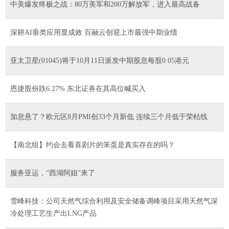
中美爆发终极之战：80万美军和200万解放军，进入最高战备
深耕AI垂类应用显成效 百融云创迎上市最强中期业绩
亚太卫星(01045)将于10月11日派发中期股息每股0.05港元
恩捷股份跌6.27% 东北证券在其高位喊买入
加息悬了？欧元区8月PMI创33个月新低 连续三个月低于荣枯线
【南北组】约会去看喜剧片的笨蛋是真实存在的吗？
服务亚运，“西湖阿姐”来了
雪峰科技：公司天然气综合利用及安全储备调峰项目采用天然气深
冷处理工艺生产出LNG产品