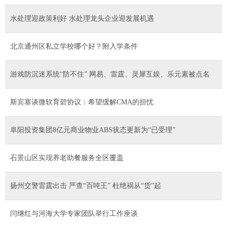
水处理迎政策利好 水处理龙头企业迎发展机遇
北京通州区私立学校哪个好？附入学条件
游戏防沉迷系统“防不住” 网易、雷霆、灵犀互娱、乐元素被点名
斯宾塞谈微软育碧协议：希望缓解CMA的担忧
阜阳投资集团8亿元商业物业ABS状态更新为“已受理”
石景山区实现养老助餐服务全区覆盖
扬州交警雷霆出击 严查“百吨王” 杜绝祸从“货”起
​闫继红与河海大学专家团队举行工作座谈