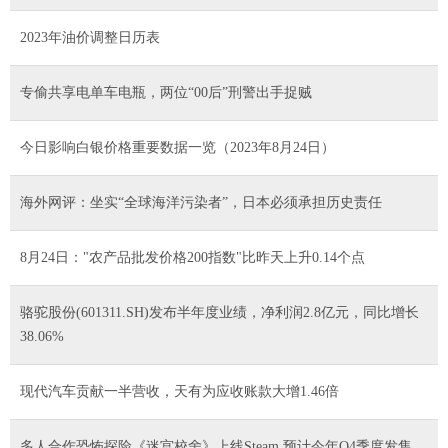
2023年油价调整日历表
专偷共享电单车电瓶，两位“00后”刑警出手捉贼
今日影响白银价格重要数据一览（2023年8月24日）
海外网评：坐实“全球海洋污染者”，日本必须承担历史责任
8月24日："农产品批发价格200指数"比昨天上升0.14个点
骆驼股份(601311.SH)发布半年度业绩，净利润2.8亿元，同比增长
38.06%
现代汽车贡献一半营收，天有为应收账款大增1.46倍
多人合作恐怖探险《迷宫校舍》上线Steam 预计今年Q4季度发售