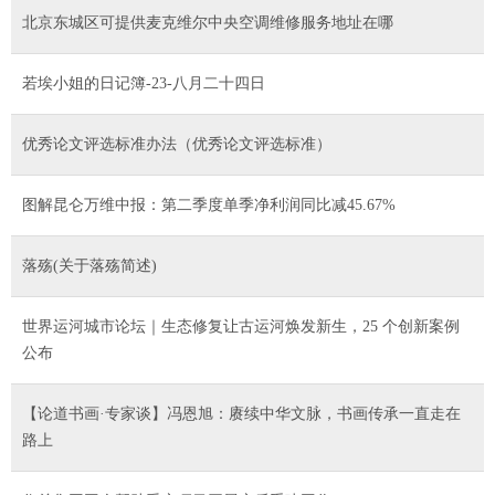
北京东城区可提供麦克维尔中央空调维修服务地址在哪
若埃小姐的日记簿-23-八月二十四日
优秀论文评选标准办法（优秀论文评选标准）
图解昆仑万维中报：第二季度单季净利润同比减45.67%
落殇(关于落殇简述)
世界运河城市论坛｜生态修复让古运河焕发新生，25 个创新案例
公布
【论道书画·专家谈】冯恩旭：赓续中华文脉，书画传承一直走在
路上