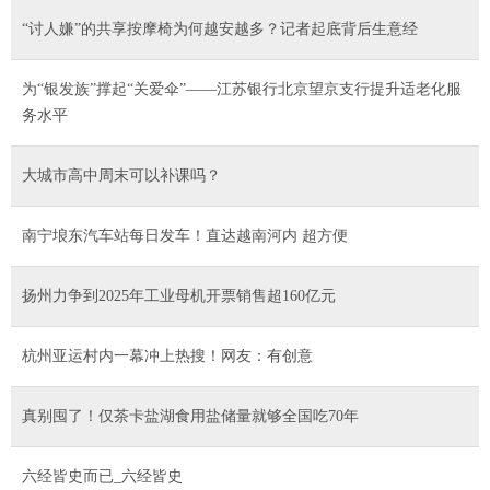
“讨人嫌”的共享按摩椅为何越安越多？记者起底背后生意经
为“银发族”撑起“关爱伞”——江苏银行北京望京支行提升适老化服
务水平
大城市高中周末可以补课吗？
南宁埌东汽车站每日发车！直达越南河内 超方便
扬州力争到2025年工业母机开票销售超160亿元
杭州亚运村内一幕冲上热搜！网友：有创意
真别囤了！仅茶卡盐湖食用盐储量就够全国吃70年
六经皆史而已_六经皆史