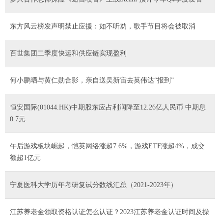
东方风云榜发声明禁止应援：如不听劝，歌手节目将会被取消
百世集团二季度快运和供应链实现盈利
何小鹏晒与黄仁勋合影，亲自送吴新宙去英伟达“报到”
恒安国际(01044.HK)中期股东应占利润降至12.26亿人民币 中期息
0.7元
午后游戏板块崛起，恺英网络涨超7.6%，游戏ETF涨超4%，成交
额超1亿元
宁夏医科大学历年考研复试分数线汇总（2021-2023年）
江苏养老金领取资格认证怎么认证？2023江苏养老金认证时间及操