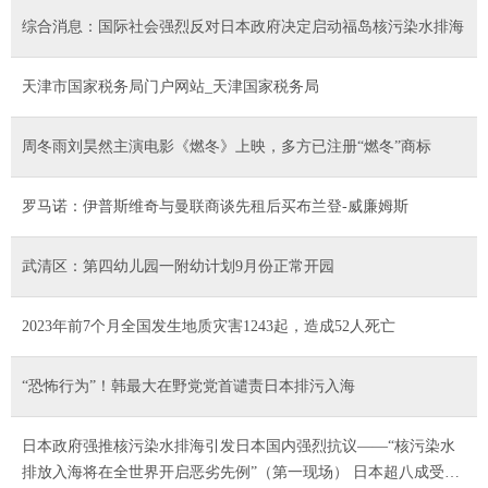
综合消息：国际社会强烈反对日本政府决定启动福岛核污染水排海
天津市国家税务局门户网站_天津国家税务局
周冬雨刘昊然主演电影《燃冬》上映，多方已注册“燃冬”商标
罗马诺：伊普斯维奇与曼联商谈先租后买布兰登-威廉姆斯
武清区：第四幼儿园一附幼计划9月份正常开园
2023年前7个月全国发生地质灾害1243起，造成52人死亡
“恐怖行为”！韩最大在野党党首谴责日本排污入海
日本政府强推核污染水排海引发日本国内强烈抗议——“核污染水
排放入海将在全世界开启恶劣先例”（第一现场） 日本超八成受访