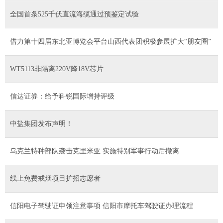
全国首条525千伏直流海缆通过预鉴定试验
借力第十四届东北亚博览会平台山西代表团积极参展扩大“朋友圈”
WT5113非隔离220V降18V芯片
信达证券：给予科锐国际增持评级
中盐集团发布声明！
乌克兰特种部队袭击克里米亚 实施特别军事行动后撤离
线上免费戒烟项目扩招志愿者
信阳电子驾驶证申领注意事项 信阳市摩托车驾驶证办理流程