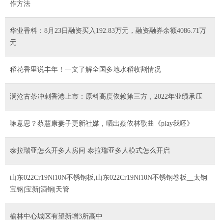
作方法
华业香料：8月23日融资买入192.83万元，融资融券余额4086.71万
元
稻花香里说丰年！一文了解全国多地水稻收割情况
澜沧古茶冲刺香港上市：原料高度依赖第三方，2022年业绩承压
嘛意思？蔡慧康妻子更新社媒，晒出蔡依林歌曲《play我呸》
泰拉瑞亚怎么开多人房间 泰拉瑞亚多人模式怎么开启
山东022Cr19Ni10N不锈钢板,山东022Cr19Ni10N不锈钢卷板__太钢|
宝钢|宝新|酒钢|天管
榆林中心城区有望新增3所高中