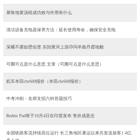
者认为政府相关说明“不充分”
犀角地黄汤组成功效与作用有什么
清洁设备充电器保养方法：延长使用寿命，确保安全充电
深藏不露如壁似堡 实拍黄河上游尕玛羊曲丹霞地貌
可圈可点是什么意思 文章（可圈可点是什么意思）
机车本田cbr600报价（本田cbr600报价）
中考冲刺：名师支招六科答题技巧
Redmi Pad将于10月4日在印度发布 售价成悬念
全国铁路客流持续高位运行 长三角地区暑运以来共发送旅客1.4亿