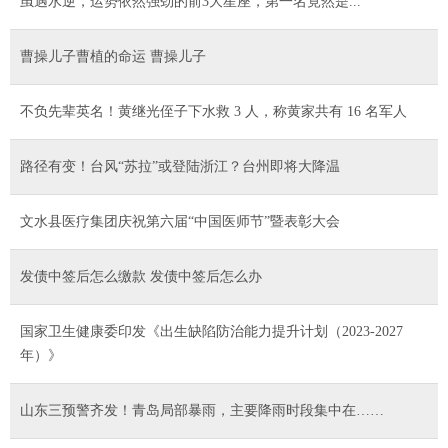
虽遇水逆，运势依然强劲的前3大星座，第一名竟然是...
曹操儿子曹植的命运 曹操儿子
不负先辈英名！黄继光侄子下水救 3 人，称黄家共有 16 名军人
路径有变！台风“苏拉”或登陆浙江？台州即将大降温
文水县医疗集团庆祝第六届“中国医师节”暨表彰大会
发债中签后怎么缴款 发债中签后怎么办
国家卫生健康委印发《出生缺陷防治能力提升计划（2023-2027
年）》
山东三预警齐发！青岛局部暴雨，主要降雨时段集中在……