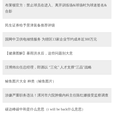
布莱顿官方：禁止球员在进入、离开训练场&球场时为球迷签名&
合影
民生证券给予景津装备推荐评级
国网中卫供电倾情服务 为辖区13家企业节约成本近300万元
【健康图解】暴雨洪水后，这些问题别大意
汪博炜出任总经理，郎酒以 “三化” 人才支撑“三品”战略
鲮鱼图片大全 种类（鲮鱼图片）
涉嫌严重职务违法！漯河市六院肿瘤内科主任陈红娜接受监察调查
碳达峰碳中和是什么意思（i will be back什么意思）