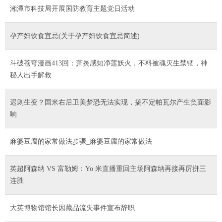
湘潭市科技局开展国防教育主题党日活动
孕产妇饮食宜忌(关于孕产妇饮食宜忌简述)
斗破苍穹漫画413回：萧炎感知净莲妖火，不料被魂灭生禁锢，神
秘人出手解救
迟则生变？国米右后卫美梦恐无法实现，搞不定帕瓦尔产生负面影
响
麻婆豆腐的家常做法步骤_麻婆豆腐的家常做法
英超阿森纳 VS 富勒姆：Yo 米直播重回主场阿森纳再接再厉拼三
连胜
大英博物馆馆长因藏品流失事件宣布辞职