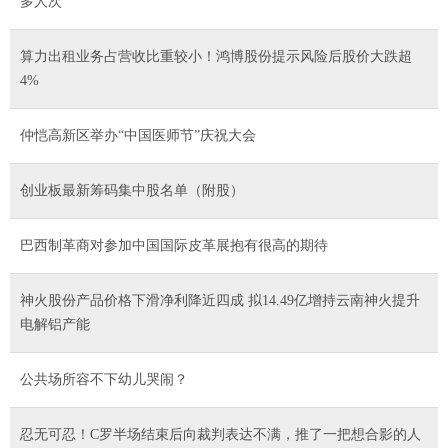
多人次
算力出租业务占营收比重较小！鸿博股份提示风险后股价大跌超
4%
仲恺高新区举办“中国医师节”庆祝大会
创业板最新筹码集中股名单（附股）
巴西制革商对参加中国国际皮革展抱有很高的期待
神火股份产品价格下滑净利降近四成 拟14.49亿增持云南神火提升
电解铝产能
公共场所容不下幼儿哭闹？
忍无可忍！C罗半场结束后向裁判表达不满，推了一把想合影的人