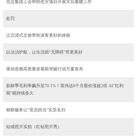
住总集团工会帮助受灾项目开展灾后重建工作
处罚
让沉浸式文旅带给游客更好的体验
以法治护航，让生活因“无障碍”而更美好
推动首都高质量发展新突破行动方案发布
新财季毛利率飙升至70.1%！英伟达8个月股价涨超2倍 AI“红利
期”能持续多久
精耕服务让“党员担当”实至名归
钻戒照片实拍（红钻照片秀）