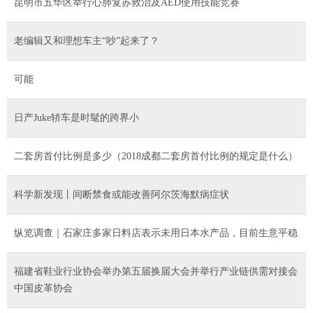
昆明市五华区举行心肺复苏救治及AED使用技能竞赛
老编辑又和理想车主“吵”起来了？
可能
日产Juke轿车是时髦的跨界小
二套房首付比例是多少（2018成都二套房首付比例的规定是什么）
科学新发现丨间断禁食或能改善阿尔茨海默病症状
纵览调查｜石家庄多家日料店表示未用日本水产品，目前生意平稳
福建省鞋业行业协会举办第五届换届大会并举行产业链供需对接会
中国皮革协会