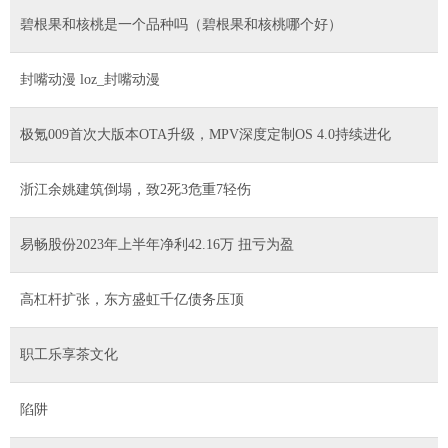
碧根果和核桃是一个品种吗（碧根果和核桃哪个好）
封嘴动漫 loz_封嘴动漫
极氪009首次大版本OTA升级，MPV深度定制OS 4.0持续进化
浙江余姚建筑倒塌，致2死3危重7轻伤
易畅股份2023年上半年净利42.16万 扭亏为盈
高杠杆扩张，东方盛虹千亿债务压顶
职工乐享茶文化
陷阱