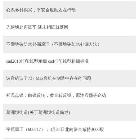
心系乡村振兴，平安金服助农在行动
先偷钥匙再盗车 还未销赃就落网
不砸地砖防水补漏原理（不砸地砖防水补漏方法）
cad2018打印线型粗细 cad打印线型粗细标准
波音确认了737 Max客机在制造中存在的问题
郑氏点银：白银反转，黄金转反弹，原油震荡等企稳
葛洲坝街道(关于葛洲坝街道简述)
宇通重工（600817）：8月23日北向资金减持4600股