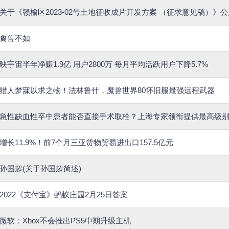
关于《赣榆区2023-02号土地征收成片开发方案 （征求意见稿）》
禽兽不如
映宇宙半年净赚1.9亿 用户2800万 每月平均活跃用户下降5.7%
猎人梦寐以求之物！法林鲁什，魔兽世界80怀旧服最强远程武器
急性缺血性卒中患者能否直接手术取栓？上海专家领衔提供最高级
增长11.9%！前7个月三亚货物贸易进出口157.5亿元
孙国超(关于孙国超简述)
2022《支付宝》蚂蚁庄园2月25日答案
微软：Xbox不会推出PS5中期升级主机