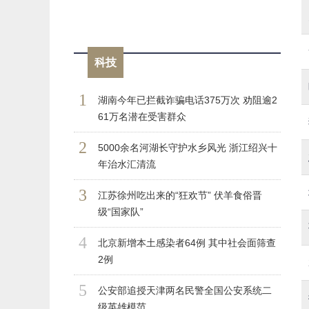
科技
1
湖南今年已拦截诈骗电话375万次 劝阻逾2
61万名潜在受害群众
2
5000余名河湖长守护水乡风光 浙江绍兴十
年治水汇清流
3
江苏徐州吃出来的“狂欢节” 伏羊食俗晋
级“国家队”
4
北京新增本土感染者64例 其中社会面筛查
2例
5
公安部追授天津两名民警全国公安系统二
级英雄模范