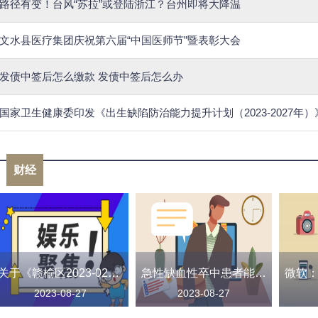
路径有变！台风“苏拉”或登陆浙江？台州即将大降温
文水县医疗集团庆祝第六届“中国医师节”暨表彰大会
发债中签后怎么缴款 发债中签后怎么办
国家卫生健康委印发《出生缺陷防治能力提升计划（2023-2027年）
财经
关于《赣榆区2023-02号土地征收成片开发方案 （征求意见稿）》公开征求意见的结果反馈
急性缺血性卒中患者能否直接手术取栓？上海专家领衔提供最高级别循证医学证据
2023-08-27
2023-08-27