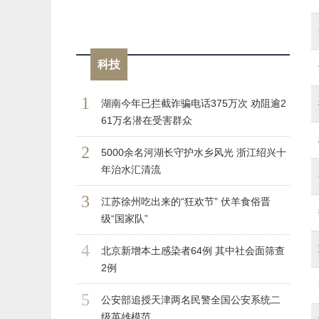
科技
1
湖南今年已拦截诈骗电话375万次 劝阻逾2
61万名潜在受害群众
2
5000余名河湖长守护水乡风光 浙江绍兴十
年治水汇清流
3
江苏徐州吃出来的“狂欢节” 伏羊食俗晋
级“国家队”
4
北京新增本土感染者64例 其中社会面筛查
2例
5
公安部追授天津两名民警全国公安系统二
级英雄模范