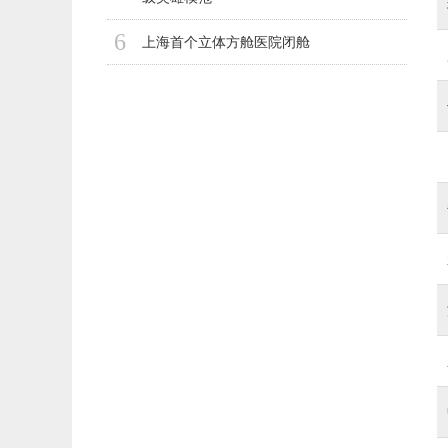
6
上海首个立体方舱医院闭舱