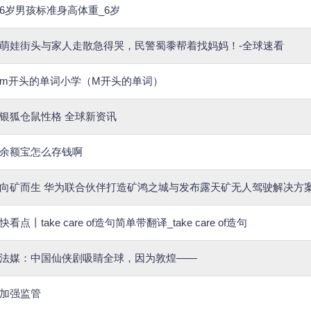
6岁男孩标准身高体重_6岁
萌娃街头与家人走散急得哭，民警蜀黍帮着找妈妈！-全球速看
m开头的单词小学（M开头的单词）
银狐仓鼠性格 全球新资讯
余额宝怎么存钱啊
向矿而生 华为联合伙伴打造矿鸿之城与发布露天矿无人驾驶解决方
快看点丨take care of造句简单带翻译_take care of造句
法媒：中国仙侠剧吸睛全球，因为敦煌——
加强监管