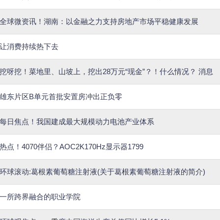
全球微资讯！湖南：以金融之力支持房地产市场平稳健康发展
让消费持续热下去
挖呀挖！菜地里、山坡上，挖出28万元“现金”？！什么情况？ 消息
雄东片区B单元首批安置房冲出正负零
每日焦点！我国建成最大规模动力电池产业体系
热点！4070伴侣？AOC2K170Hz显示器1799
环球滚动:葛根素葡萄糖注射液(关于葛根素葡萄糖注射液的简介)
一所跨界融合的职业学院