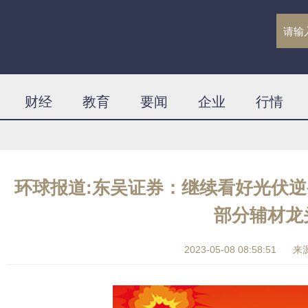
财经
教育
要闻
企业
行情
环球报道:东吴证券：继续看好光伏
部分辅材龙
2023-05-08 08:58:51
来