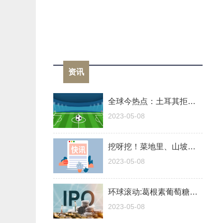
资讯
全球今热点：土耳其拒绝向乌军提供S-400导弹系统
2023-05-08
挖呀挖！菜地里、山坡上，挖出28万元“现金”？！什么情况？ 消息
2023-05-08
环球滚动:葛根素葡萄糖注射液(关于葛根素葡萄糖注射液的简介)
2023-05-08