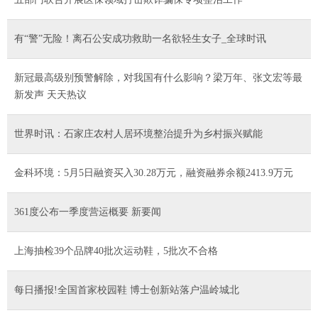
有“警”无险！离石公安成功救助一名欲轻生女子_全球时讯
新冠最高级别预警解除，对我国有什么影响？梁万年、张文宏等最
新发声 天天热议
世界时讯：石家庄农村人居环境整治提升为乡村振兴赋能
金科环境：5月5日融资买入30.28万元，融资融券余额2413.9万元
361度公布一季度营运概要 新要闻
上海抽检39个品牌40批次运动鞋，5批次不合格
每日播报!全国首家校园鞋 博士创新站落户温岭城北