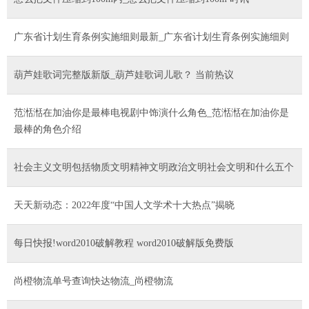
广东省计划生育条例实施细则最新_广东省计划生育条例实施细则
葫芦娃歌词完整版新版_葫芦娃歌词儿歌？ 当前热议
范湉湉在加油你是最棒电视剧中饰演什么角色_范湉湉在加油你是
最棒的角色介绍
社会主义文明包括物质文明精神文明政治文明社会文明和什么五个
天天新动态：2022年度“中国人文学术十大热点”揭晓
每日快报!word2010破解教程 word2010破解版免费版
尚橙物流单号查询快达物流_尚橙物流