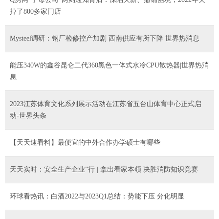
掉了800多家门店
Mysteel调研：钢厂检修控产加剧 西南供应有所下降 世界热消息
能压340W的鑫谷昆仑二代360黑色一体式水冷CPU散热器|世界热消
息
2023江苏体育文化系列展示活动在江苏省五台山体育中心正式启
动-世界头条
【天天速看料】最便宜的中外合作办学硕士有哪些
天天实时：安全生产企业”行 | 拿出看家本领 决胜消防知识竞赛
环球看热讯：白酒2022与2023Q1总结：势能下压 分化明显