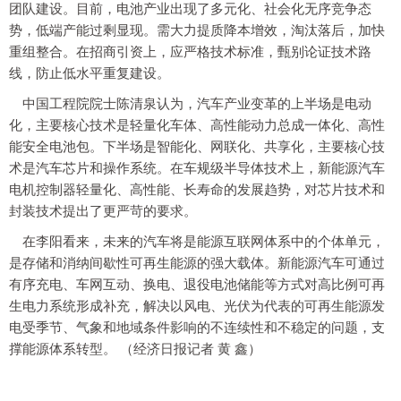
团队建设。目前，电池产业出现了多元化、社会化无序竞争态
势，低端产能过剩显现。需大力提质降本增效，淘汰落后，加快
重组整合。在招商引资上，应严格技术标准，甄别论证技术路
线，防止低水平重复建设。
中国工程院院士陈清泉认为，汽车产业变革的上半场是电动
化，主要核心技术是轻量化车体、高性能动力总成一体化、高性
能安全电池包。下半场是智能化、网联化、共享化，主要核心技
术是汽车芯片和操作系统。在车规级半导体技术上，新能源汽车
电机控制器轻量化、高性能、长寿命的发展趋势，对芯片技术和
封装技术提出了更严苛的要求。
在李阳看来，未来的汽车将是能源互联网体系中的个体单元，
是存储和消纳间歇性可再生能源的强大载体。新能源汽车可通过
有序充电、车网互动、换电、退役电池储能等方式对高比例可再
生电力系统形成补充，解决以风电、光伏为代表的可再生能源发
电受季节、气象和地域条件影响的不连续性和不稳定的问题，支
撑能源体系转型。 （经济日报记者 黄 鑫）