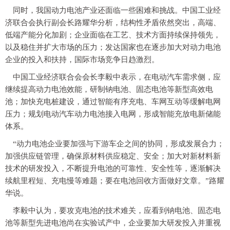
同时，我国动力电池产业还面临一些困难和挑战。中国工业经
济联合会执行副会长路耀华分析，结构性矛盾依然突出，高端、
低端产能分化加剧；企业面临在工艺、技术方面持续保持领先，
以及稳住并扩大市场的压力；发达国家也在逐步加大对动力电池
企业的投入和扶持，国际市场竞争日趋激烈。
中国工业经济联合会会长李毅中表示，在电动汽车需求侧，应
继续提高动力电池效能，研制钠电池、固态电池等新型高效电
池；加快充电桩建设，通过智能有序充电、车网互动等缓解电网
压力；规划电动汽车动力电池接入电网，形成智能充放电新储能
体系。
“动力电池企业要加强与下游车企之间的协同，形成发展合力；
加强供应链管理，确保原材料供应稳定、安全；加大对新材料新
技术的研发投入，不断提升电池的可靠性、安全性等，逐渐解决
续航里程短、充电慢等难题；要在电池回收方面做好文章。”路耀
华说。
李毅中认为，要攻克电池的技术难关，应看到钠电池、固态电
池等新型先进电池尚在实验试产中，企业要加大研发投入并重视