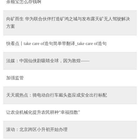
余额宝怎么存钱啊
向矿而生 华为联合伙伴打造矿鸿之城与发布露天矿无人驾驶解决
方案
快看点丨take care of造句简单带翻译_take care of造句
法媒：中国仙侠剧吸睛全球，因为敦煌——
加强监管
天天观热点：骑电动自行车戴头盔应成安全出行标配
让农业机械化提升农民耕种“幸福指数”
滚动：北京跨区小升初开始办理