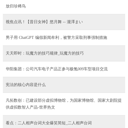
放归珍稀鸟
视焦点讯！【昔日女神】悠月舞 -- 瀧澤まい
男子用 ChatGPT 编假新闻牟利，被警方采取刑事强制措施
天天即时：玩魔方的技巧规律_玩魔方的技巧
华阳集团：公司汽车电子产品正参与极氪009车型项目交流
宪法的核心内容是什么
凡拓数创：已建设部分虚拟博物馆，为国家博物馆、国家大剧院提
供虚拟数智人产品-世界热文
看点：二人相声台词大全爆笑简短_二人相声台词