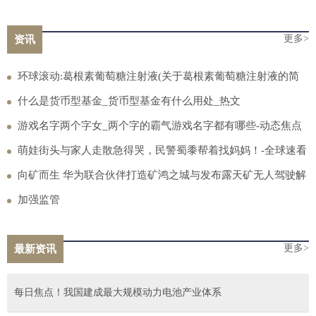
更多>
资讯
环球滚动:葛根素葡萄糖注射液(关于葛根素葡萄糖注射液的简
介)
什么是货币型基金_货币型基金有什么用处_热文
游戏名字两个字女_两个字的霸气游戏名字都有哪些-动态焦点
萌娃街头与家人走散急得哭，民警蜀黍帮着找妈妈！-全球速看
向矿而生 华为联合伙伴打造矿鸿之城与发布露天矿无人驾驶解
决方案
加强监管
更多>
最新资讯
每日焦点！我国建成最大规模动力电池产业体系