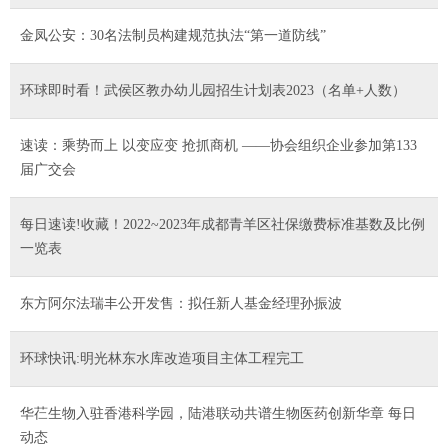
金凤公安：30名法制员构建规范执法“第一道防线”
环球即时看！武侯区教办幼儿园招生计划表2023（名单+人数）
速读：乘势而上 以变应变 抢抓商机 ——协会组织企业参加第133
届广交会
每日速读!收藏！2022~2023年成都青羊区社保缴费标准基数及比例
一览表
东方阿尔法瑞丰公开发售：拟任新人基金经理孙振波
环球快讯:明光林东水库改造项目主体工程完工
华芢生物入驻香港科学园，陆港联动共谱生物医药创新华章 每日
动态