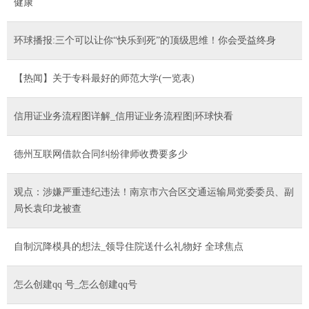
健康
环球播报:三个可以让你“快乐到死”的顶级思维！你会受益终身
【热闻】关于专科最好的师范大学(一览表)
信用证业务流程图详解_信用证业务流程图|环球快看
德州互联网借款合同纠纷律师收费要多少
观点：涉嫌严重违纪违法！南京市六合区交通运输局党委委员、副
局长袁印龙被查
自制沉降模具的想法_领导住院送什么礼物好 全球焦点
怎么创建qq 号_怎么创建qq号