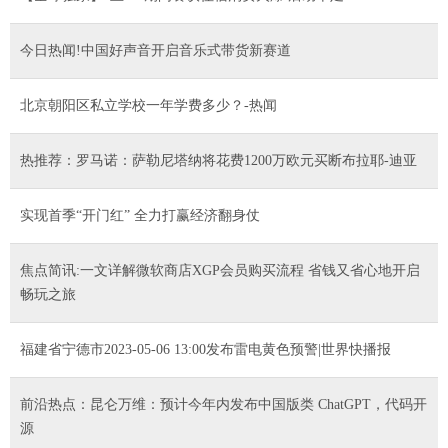
今日热闻!中国好声音开启音乐式带货新赛道
北京朝阳区私立学校一年学费多少？-热闻
热推荐：罗马诺：萨勒尼塔纳将花费1200万欧元买断布拉耶-迪亚
实现首季“开门红” 全力打赢经济翻身仗
焦点简讯:一文详解微软商店XGP会员购买流程 省钱又省心地开启
畅玩之旅
福建省宁德市2023-05-06 13:00发布雷电黄色预警|世界快播报
前沿热点：昆仑万维：预计今年内发布中国版类 ChatGPT，代码开
源