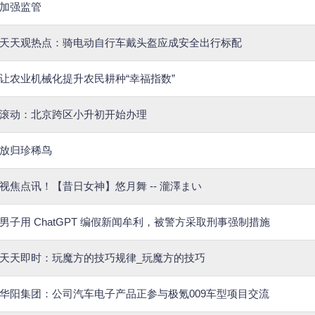
加强监管
天天观热点：骑电动自行车戴头盔应成安全出行标配
让农业机械化提升农民耕种“幸福指数”
滚动：北京跨区小升初开始办理
放归珍稀鸟
视焦点讯！【昔日女神】悠月舞 -- 瀧澤まい
男子用 ChatGPT 编假新闻牟利，被警方采取刑事强制措施
天天即时：玩魔方的技巧规律_玩魔方的技巧
华阳集团：公司汽车电子产品正参与极氪009车型项目交流