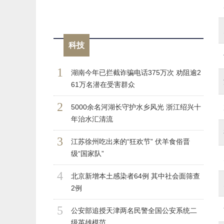
科技
1
湖南今年已拦截诈骗电话375万次 劝阻逾2
61万名潜在受害群众
2
5000余名河湖长守护水乡风光 浙江绍兴十
年治水汇清流
3
江苏徐州吃出来的“狂欢节” 伏羊食俗晋
级“国家队”
4
北京新增本土感染者64例 其中社会面筛查
2例
5
公安部追授天津两名民警全国公安系统二
级英雄模范