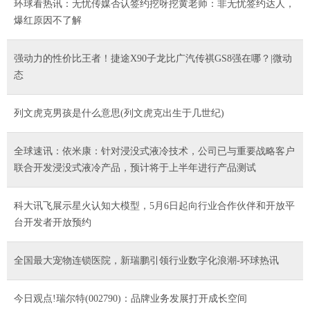
环球看热讯：无忧传媒否认签约挖呀挖黄老师：非无忧签约达人，
爆红原因不了解
强动力的性价比王者！捷途X90子龙比广汽传祺GS8强在哪？|微动
态
列文虎克男孩是什么意思(列文虎克出生于几世纪)
全球速讯：依米康：针对浸没式液冷技术，公司已与重要战略客户
联合开发浸没式液冷产品，预计将于上半年进行产品测试
科大讯飞展示星火认知大模型，5月6日起向行业合作伙伴和开放平
台开发者开放预约
全国最大宠物连锁医院，新瑞鹏引领行业数字化浪潮-环球热讯
今日观点!瑞尔特(002790)：品牌业务发展打开成长空间