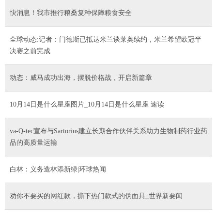
快消息！我市推行粮桑复种保障粮食安全
全球动态:记者：门德斯已抵达米兰谈莱奥续约，米兰希望欧冠半
决赛之前完成
动态：威马成功出海，摆脱价格战，开启新篇章
10月14日是什么星座图片_10月14日是什么星座 速读
va-Q-tec宣布与Sartorius建立长期合作伙伴关系助力生物制药行业药
品的高质量运输
白林：义务造林添新绿|环球热闻
劝你不要买的网红款，撕下热门款式的伪面具_世界新要闻