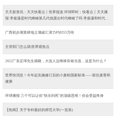
天天新资讯：天天快看点丨世界报道:环球即时：快看点丨天天播
报:李俊濠是时代峰峻第几代他退出时代峰峻了吗 李俊濠和时代少
年团的关系是什么 环球百事通|每日关注_最新消息 天天视讯
广西初步测算耕地土壤碳汇潜力约8355万吨
主管部门怎么填|世界观焦点
2022广东足球先生揭晓，大连人边锋林良铭当选，这是为什么？
世界快消息！今年起实施修订后的小麦粉国家标准——留住麦香和
健康
环球播报:三个可以让你“快乐到死”的顶级思维！你会受益终身
【热闻】关于专科最好的师范大学(一览表)