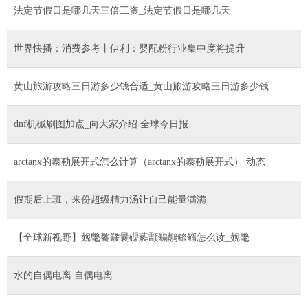
法定节假日是哪几天三倍工资_法定节假日是哪几天
世界快播：消费参考丨伊利：婴配粉行业集中度将提升
黄山旅游攻略三日游多少钱合适_黄山旅游攻略三日游多少钱
dnf机械刷图加点_向大家介绍 全球今日报
arctanx的泰勒展开式怎么计算（arctanx的泰勒展开式） 动态
假期后上班，来份超级精力汤让自己能量满满
【全球新视野】觌氅餮鼗曩磲蕤颥鳎鹕鲦鲻怎么读_觌氅
水的自偶电离 自偶电离