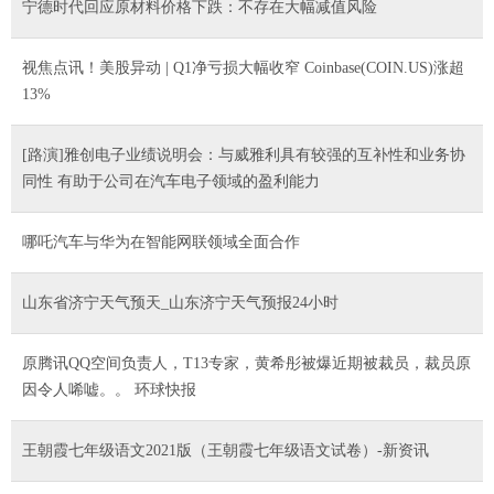
宁德时代回应原材料价格下跌：不存在大幅减值风险
视焦点讯！美股异动 | Q1净亏损大幅收窄 Coinbase(COIN.US)涨超
13%
[路演]雅创电子业绩说明会：与威雅利具有较强的互补性和业务协
同性 有助于公司在汽车电子领域的盈利能力
哪吒汽车与华为在智能网联领域全面合作
山东省济宁天气预天_山东济宁天气预报24小时
原腾讯QQ空间负责人，T13专家，黄希彤被爆近期被裁员，裁员原
因令人唏嘘。。 环球快报
王朝霞七年级语文2021版（王朝霞七年级语文试卷）-新资讯