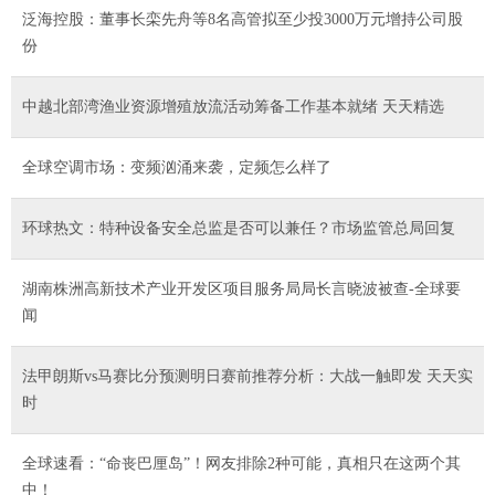
泛海控股：董事长栾先舟等8名高管拟至少投3000万元增持公司股
份
中越北部湾渔业资源增殖放流活动筹备工作基本就绪 天天精选
全球空调市场：变频汹涌来袭，定频怎么样了
环球热文：特种设备安全总监是否可以兼任？市场监管总局回复
​湖南株洲高新技术产业开发区项目服务局局长言晓波被查-全球要
闻
法甲朗斯vs马赛比分预测明日赛前推荐分析：大战一触即发 天天实
时
全球速看：“命丧巴厘岛”！网友排除2种可能，真相只在这两个其
中！