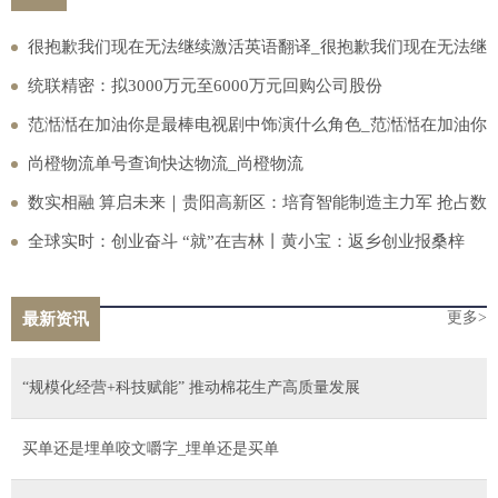
很抱歉我们现在无法继续激活英语翻译_很抱歉我们现在无法继
续激活
统联精密：拟3000万元至6000万元回购公司股份
范湉湉在加油你是最棒电视剧中饰演什么角色_范湉湉在加油你
是最棒的角色介绍
尚橙物流单号查询快达物流_尚橙物流
数实相融 算启未来｜贵阳高新区：培育智能制造主力军 抢占数
字经济新赛道 全球滚动
全球实时：创业奋斗 “就”在吉林丨黄小宝：返乡创业报桑梓
更多>
最新资讯
“规模化经营+科技赋能” 推动棉花生产高质量发展
买单还是埋单咬文嚼字_埋单还是买单