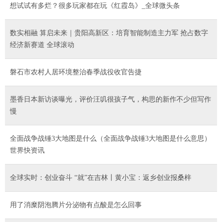
想试试有多烂？很多玩家都在玩《红霞岛》_全球微头条
数实相融 算启未来｜贵阳高新区：培育智能制造主力军 抢占数字
经济新赛道 全球滚动
磐石市农村人居环境整治春季战役收官告捷
墨香日本新访谈曝光，评价汪叽很孩子气，构思的新作不少但写作
慢
全面战争战锤3大地图是什么（全面战争战锤3大地图是什么意思）
世界快资讯
全球实时：创业奋斗 “就”在吉林丨黄小宝：返乡创业报桑梓
用了消糜阴泡腾片分泌物有点酸是怎么回事