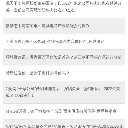
观天下！牧原股份董秘回复：自2022年以来公司料肉比也在持续改
善，当前公司育肥阶段料肉比在2.9左右
微动态丨河南宝丰：渔具电商产业赋能乡村振兴
企业管理7s是什么意思_企业7s管理内容是什么_环球滚动
环球微速讯：哪家百万医疗险是首选？从三款不同的产品进行分析
特斯拉涨价，是为了更好的降价吗？
Q房网“子母公司”两则通知背后：深陷欠薪、撤铺困境，2022年关
掉了800多家门店
Mysteel调研：钢厂检修控产加剧 西南供应有所下降 世界热消息
能压340W的鑫谷昆仑二代360黑色一体式水冷CPU散热器|世界热消