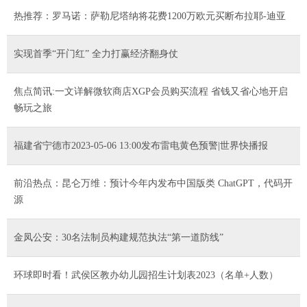
热推荐：罗马诺：萨勒尼塔纳将花费1200万欧元买断布拉耶-迪亚
实现首季“开门红” 全力打赢经济翻身仗
焦点简讯:一文详解微软商店XGP会员购买流程 省钱又省心地开启
畅玩之旅
福建省宁德市2023-05-06 13:00发布雷电黄色预警|世界快播报
前沿热点：昆仑万维：预计今年内发布中国版类 ChatGPT，代码开
源
金凤公安：30名法制员构建规范执法“第一道防线”
环球即时看！武侯区教办幼儿园招生计划表2023（名单+人数）