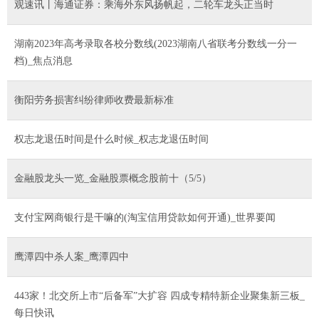
观速讯丨海通证券：乘海外东风扬帆起，二轮车龙头正当时
湖南2023年高考录取各校分数线(2023湖南八省联考分数线一分一
档)_焦点消息
衡阳劳务损害纠纷律师收费最新标准
权志龙退伍时间是什么时候_权志龙退伍时间
金融股龙头一览_金融股票概念股前十（5/5）
支付宝网商银行是干嘛的(淘宝信用贷款如何开通)_世界要闻
鹰潭四中杀人案_鹰潭四中
443家！北交所上市“后备军”大扩容 四成专精特新企业聚集新三板_
每日快讯