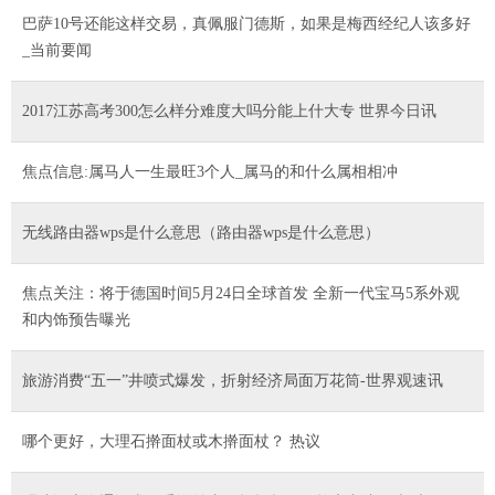
巴萨10号还能这样交易，真佩服门德斯，如果是梅西经纪人该多好
_当前要闻
2017江苏高考300怎么样分难度大吗分能上什大专 世界今日讯
焦点信息:属马人一生最旺3个人_属马的和什么属相相冲
无线路由器wps是什么意思（路由器wps是什么意思）
焦点关注：将于德国时间5月24日全球首发 全新一代宝马5系外观
和内饰预告曝光
旅游消费“五一”井喷式爆发，折射经济局面万花筒-世界观速讯
哪个更好，大理石擀面杖或木擀面杖？ 热议