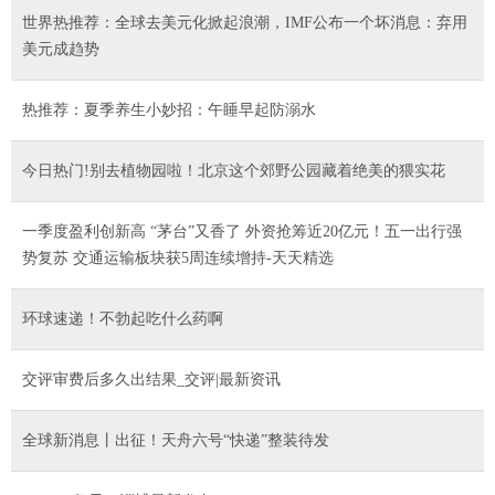
世界热推荐：全球去美元化掀起浪潮，IMF公布一个坏消息：弃用
美元成趋势
热推荐：夏季养生小妙招：午睡早起防溺水
今日热门!别去植物园啦！北京这个郊野公园藏着绝美的猥实花
一季度盈利创新高 “茅台”又香了 外资抢筹近20亿元！五一出行强
势复苏 交通运输板块获5周连续增持-天天精选
环球速递！不勃起吃什么药啊
交评审费后多久出结果_交评|最新资讯
全球新消息丨出征！天舟六号“快递”整装待发