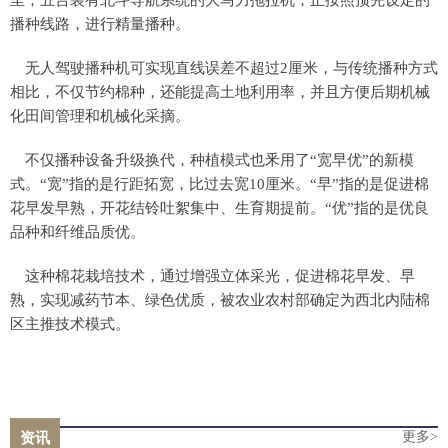
播种线路，进行精量播种。
无人驾驶播种机可实现直线误差不超过2厘米，与传统播种方式
相比，不仅节约棉种，还能提高土地利用率，并且方便后期机械
化田间管理和机械化采摘。
不仅播种设备升级换代，种植模式也釆用了“宽早优”的新模
式。“宽”指的是行距拓宽，比过去宽10厘米。“早”指的是促进棉
花早发早熟，开花结铃吐絮集中、生育期提前。“优”指的是优良
品种和纤维品质优。
这种棉花栽培技术，通过增强立体采光，促进棉花早发、早
熟，实现减药节本、绿色优质，被农业农村部确定为西北内陆棉
区主推技术模式。
更多>
资讯