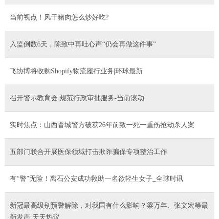
当前视点！风干猪肉怎么炒好吃?
入监倒数6天，陈致中再吐心声“仍会再做这件事”
飞协博将收购Shopify物流履行业务|环球最新
召开警示教育会 规范行政审批服务-当前滚动
实时焦点：山西晋城警方破获26年前致一死一重伤抢劫杀人案
五部门联合开展医保领域打击欺诈骗保专项整治工作
有“警”无险！离石公安成功救助一名欲轻生女子_全球时讯
新冠最高级别预警解除，对我国有什么影响？梁万年、张文宏等最
新发声 天天热议