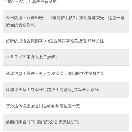
1057.70亿元！淄博最新发布
今日热搜：豆瓣8.6分，《银河护卫队3》重现漫威荣光，这是一场
恰当的告别仪式
好听的成语古风四字_中国古风四字唯美成语 环球关注
坐月子期间不宜吃老母鸡吗?
环球消息！高铁上有人突发疾病，濮阳医学生挺身而出
环球今头条！红军长征路线图高清版_红军长征路线
塞尔达传说王国之泪世帕帕神庙位置一览
前囟门闭合时间_囟门怎么读 天天快资讯