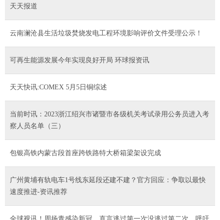
天天报道
云南澜沧县生活垃圾焚烧发电工程环境影响评价文件受理公示！
可再生能源发展今年实现良好开局 环球报资讯
天天快讯:COMEX 5月5日铜综述
当前时讯：2023浙江绍兴市诸暨市各级机关考试录用公务员进入考
察人员名单（三）
包银高铁内蒙古段首座跨铁路特大桥箱梁架设完成
广州黄埔有轨电车1号线东延段还建不建？官方回应：争取以最快
速度推进-资讯推荐
全球视讯！周扬青感染新冠，直言逃过第一次没逃过第二次，呼吁