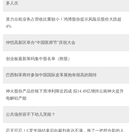
多人次
算力出租业务占营收比重较小！鸿博股份提示风险后股价大跌超
4%
仲恺高新区举办“中国医师节”庆祝大会
创业板最新筹码集中股名单（附股）
巴西制革商对参加中国国际皮革展抱有很高的期待
神火股份产品价格下滑净利降近四成 拟14.49亿增持云南神火提升
电解铝产能
公共场所容不下幼儿哭闹？
忍无可忍！C罗半场结束后向裁判表达不满，推了一把想合影的人