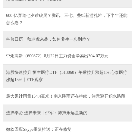
600 亿赛道七夕难破局？腾讯、三七、叠纸新游扎堆，下半年还能
怎么卷？
科普日历｜秋老虎来袭，如何养生一步到位？
中炬高新（600872）8月22日主力资金净卖出304.07万元
港股快速拉升 恒生医疗ETF（513060）午后拉升涨超1% 心泰医疗
涨超15%丨ETF观察
​最大累计雨量154.4毫米！南京降雨还在持续，注意避开积水路段
选择奉贤 选择未来丨邵军：涛声永远是新的
微软回应Skype重复推送：正在修复