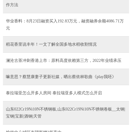
作方法
华业香料：8月23日融资买入192.83万元，融资融券余额4086.71万
元
稻花香里说丰年！一文了解全国多地水稻收割情况
澜沧古茶冲刺香港上市：原料高度依赖第三方，2022年业绩承压
嘛意思？蔡慧康妻子更新社媒，晒出蔡依林歌曲《play我呸》
泰拉瑞亚怎么开多人房间 泰拉瑞亚多人模式怎么开启
山东022Cr19Ni10N不锈钢板,山东022Cr19Ni10N不锈钢卷板__太钢|
宝钢|宝新|酒钢|天管