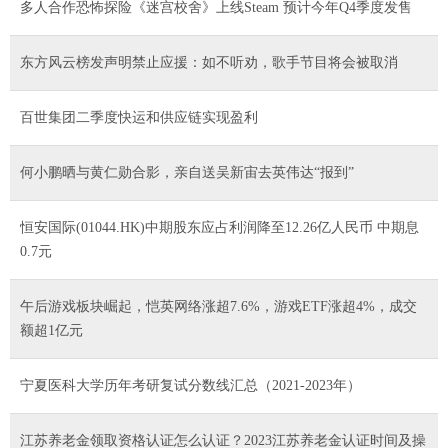
多人合作恐怖探险《迷宫校舍》上线Steam 预计今年Q4季度发售
东方风云榜发声明禁止应援：如不听劝，歌手节目将会被取消
百世集团二季度快运和供应链实现盈利
何小鹏晒与黄仁勋合影，亲自送吴新宙去英伟达“报到”
恒安国际(01044.HK)中期股东应占利润降至12.26亿人民币 中期息
0.7元
午后游戏板块崛起，恺英网络涨超7.6%，游戏ETF涨超4%，成交
额超1亿元
宁夏医科大学历年考研复试分数线汇总（2021-2023年）
江苏养老金领取资格认证怎么认证？2023江苏养老金认证时间及操