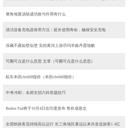
者认为政府相关说明“不充分”
犀角地黄汤组成功效与作用有什么
清洁设备充电器保养方法：延长使用寿命，确保安全充电
深藏不露如壁似堡 实拍黄河上游尕玛羊曲丹霞地貌
可圈可点是什么意思 文章（可圈可点是什么意思）
机车本田cbr600报价（本田cbr600报价）
中考冲刺：名师支招六科答题技巧
Redmi Pad将于10月4日在印度发布 售价成悬念
全国铁路客流持续高位运行 长三角地区暑运以来共发送旅客1.4亿