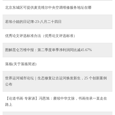
北京东城区可提供麦克维尔中央空调维修服务地址在哪
若埃小姐的日记簿-23-八月二十四日
优秀论文评选标准办法（优秀论文评选标准）
图解昆仑万维中报：第二季度单季净利润同比减45.67%
落殇(关于落殇简述)
世界运河城市论坛｜生态修复让古运河焕发新生，25 个创新案例
公布
【论道书画·专家谈】冯恩旭：赓续中华文脉，书画传承一直走在
路上