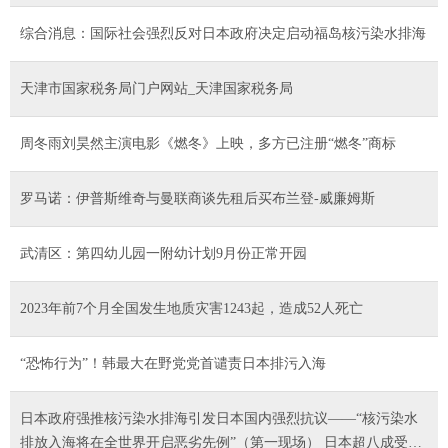
综合消息：国际社会强烈反对日本政府决定启动福岛核污染水排海
天津市国家税务局门户网站_天津国家税务局
周冬雨刘昊然主演电影《燃冬》上映，多方已注册“燃冬”商标
罗马诺：伊普斯维奇与曼联商谈先租后买布兰登-威廉姆斯
武清区：第四幼儿园一附幼计划9月份正常开园
2023年前7个月全国发生地质灾害1243起，造成52人死亡
“恐怖行为”！韩最大在野党党首谴责日本排污入海
日本政府强推核污染水排海引发日本国内强烈抗议——“核污染水
排放入海将在全世界开启恶劣先例”（第一现场） 日本超八成受访