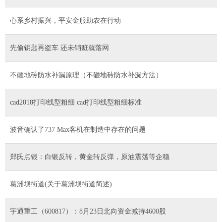
心系乡村振兴，平安金服助农在行动
先偷钥匙再盗车 还未销赃就落网
不砸地砖防水补漏原理（不砸地砖防水补漏方法）
cad2018打印线型粗细 cad打印线型粗细标准
波音确认了737 Max客机在制造中存在的问题
郑氏点银：白银反转，黄金转反弹，原油震荡等企稳
葛洲坝街道(关于葛洲坝街道简述)
宇通重工（600817）：8月23日北向资金减持4600股