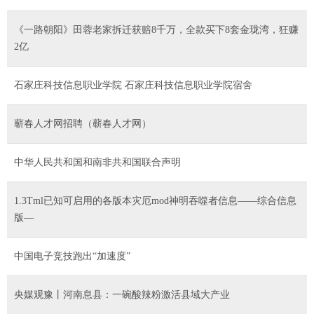
《一路朝阳》田蓉老家拆迁获赔8千万，全款买下8套金珑湾，狂赚
2亿
石家庄科技信息职业学院 石家庄科技信息职业学院宿舍
蕲春人才网招聘（蕲春人才网）
中华人民共和国和南非共和国联合声明
1.3Tml已知可启用的各版本灾厄mod神明吞噬者信息——综合信息
版—
中国电子竞技跑出“加速度”
央媒观豫丨河南息县：一碗酸辣粉激活县域大产业