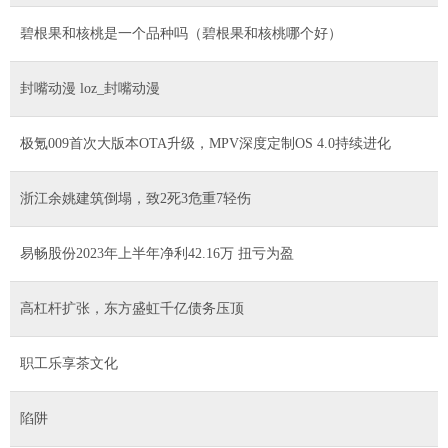
碧根果和核桃是一个品种吗（碧根果和核桃哪个好）
封嘴动漫 loz_封嘴动漫
极氪009首次大版本OTA升级，MPV深度定制OS 4.0持续进化
浙江余姚建筑倒塌，致2死3危重7轻伤
易畅股份2023年上半年净利42.16万 扭亏为盈
高杠杆扩张，东方盛虹千亿债务压顶
职工乐享茶文化
陷阱