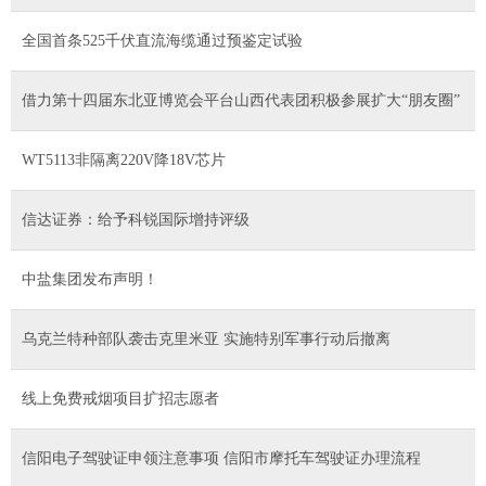
全国首条525千伏直流海缆通过预鉴定试验
借力第十四届东北亚博览会平台山西代表团积极参展扩大“朋友圈”
WT5113非隔离220V降18V芯片
信达证券：给予科锐国际增持评级
中盐集团发布声明！
乌克兰特种部队袭击克里米亚 实施特别军事行动后撤离
线上免费戒烟项目扩招志愿者
信阳电子驾驶证申领注意事项 信阳市摩托车驾驶证办理流程