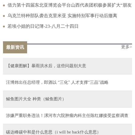
借力第十四届东北亚博览会平台山西代表团积极参展扩大“朋友
圈”
乌克兰特种部队袭击克里米亚 实施特别军事行动后撤离
若埃小姐的日记簿-23-八月二十四日
更多>
最新资讯
【健康图解】暴雨洪水后，这些问题别大意
汪博炜出任总经理，郎酒以 “三化” 人才支撑“三品”战略
鲮鱼图片大全 种类（鲮鱼图片）
涉嫌严重职务违法！漯河市六院肿瘤内科主任陈红娜接受监察调查
碳达峰碳中和是什么意思（i will be back什么意思）