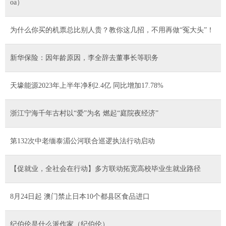
oa）
为什么你买的机票总比别人贵？教你这几招，不用再做“冤大头”！
新华保险：因年龄原因，李全辞去董事长等职务
天壕能源2023年上半年净利2.4亿 同比增加17.78%
浙江宁海千年古村以“爱”为名 燃起“庭院夜经济”
第132次中老缅泰湄公河联合巡逻执法行动启动
【促就业，全社会在行动】多方联动拓宽高校毕业生就业路径
8月24日起 澳门禁止日本10个都县区食品进口
纪伯伦是什么派作家（纪伯伦）