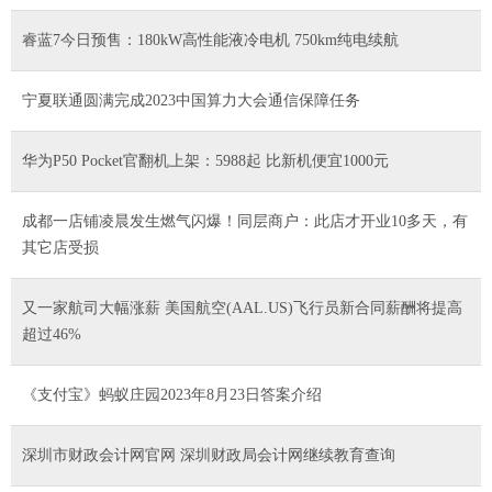
睿蓝7今日预售：180kW高性能液冷电机 750km纯电续航
宁夏联通圆满完成2023中国算力大会通信保障任务
华为P50 Pocket官翻机上架：5988起 比新机便宜1000元
成都一店铺凌晨发生燃气闪爆！同层商户：此店才开业10多天，有
其它店受损
又一家航司大幅涨薪 美国航空(AAL.US)飞行员新合同薪酬将提高
超过46%
《支付宝》蚂蚁庄园2023年8月23日答案介绍
深圳市财政会计网官网 深圳财政局会计网继续教育查询