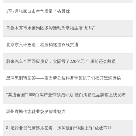
1至7月张家口市空气质量全省最优
乌鲁木齐市水磨沟区多彩活动为幸福生活“加码”
北京东六环改造工程盾构隧道双线贯通
蔚来汽车全面回应质疑：实际亏了220亿元 年底前还会裁员
黑洞黑洞请回答——麦当劳公益科普带领孩子们揭开黑洞奥秘
“冀通全国”1688白沟产业带领跑计划 暨白沟箱包品牌馆上线发布
温州鹿城传统鞋业焕发智造魅力
鞋服行业景气度逐步回暖，达芙妮们“轻装上阵”成效不菲