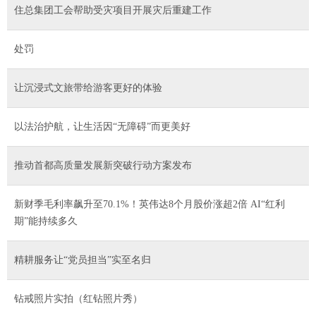
住总集团工会帮助受灾项目开展灾后重建工作
处罚
让沉浸式文旅带给游客更好的体验
以法治护航，让生活因“无障碍”而更美好
推动首都高质量发展新突破行动方案发布
新财季毛利率飙升至70.1%！英伟达8个月股价涨超2倍 AI“红利
期”能持续多久
精耕服务让“党员担当”实至名归
钻戒照片实拍（红钻照片秀）