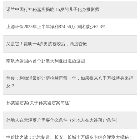
诺兰中国行神秘嘉宾揭晓 15岁的儿子化身摄影师
上源环保2023年上半年净利874.56万 同比减少62.3%
又是它！昆明一4岁男孩被咬后，两度昏厥…
南航承运国内首个赴澳大利亚出境旅游团
詹俊：利物浦最好让萨拉赫再留一年，如果换来八千万找替身来得
及？
孙某盗窃案(关于孙某盗窃案简述)
外地人在天津落户需要什么条件（外地人在大连落户条件）
性价比之战：北汽制造、长安、长城十万级皮卡综合评测大揭秘！