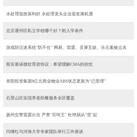
水处理迎政策利好 水处理龙头企业迎发展机遇
北京通州区私立学校哪个好？附入学条件
游戏防沉迷系统“防不住” 网易、雷霆、灵犀互娱、乐元素被点名
斯宾塞谈微软育碧协议：希望缓解CMA的担忧
阜阳投资集团8亿元商业物业ABS状态更新为“已受理”
石景山区实现养老助餐服务全区覆盖
扬州交警雷霆出击 严查“百吨王” 杜绝祸从“货”起
​闫继红与河海大学专家团队举行工作座谈