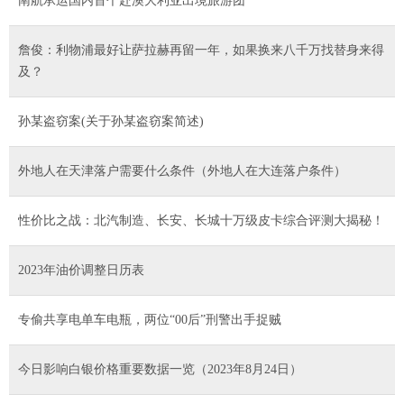
南航承运国内首个赴澳大利亚出境旅游团
詹俊：利物浦最好让萨拉赫再留一年，如果换来八千万找替身来得
及？
孙某盗窃案(关于孙某盗窃案简述)
外地人在天津落户需要什么条件（外地人在大连落户条件）
性价比之战：北汽制造、长安、长城十万级皮卡综合评测大揭秘！
2023年油价调整日历表
专偷共享电单车电瓶，两位“00后”刑警出手捉贼
今日影响白银价格重要数据一览（2023年8月24日）