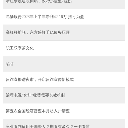
浙江余姚建筑倒塌，致2死3危重7轻伤
易畅股份2023年上半年净利42.16万 扭亏为盈
高杠杆扩张，东方盛虹千亿债务压顶
职工乐享茶文化
陷阱
反诈直播进夜市，开启反诈宣传新模式
治理电视“套娃”收费需要长效机制
第五次全国经济普查本月起入户清查
竞业限制适用于哪些人？期限有多久？一图看懂