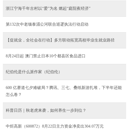
浙江宁海千年古村以“爱”为名 燃起“庭院夜经济”
第132次中老缅泰湄公河联合巡逻执法行动启动
【促就业，全社会在行动】多方联动拓宽高校毕业生就业路径
8月24日起 澳门禁止日本10个都县区食品进口
纪伯伦是什么派作家（纪伯伦）
600 亿赛道七夕难破局？腾讯、三七、叠纸新游扎堆，下半年还能
怎么卷？
科普日历｜秋老虎来袭，如何养生一步到位？
中炬高新（600872）8月22日主力资金净卖出304.07万元