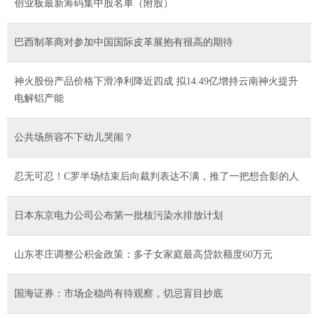
创业板最新筹码集中股名单（附股）
巴西制革商对参加中国国际皮革展抱有很高的期待
神火股份产品价格下滑净利降近四成 拟14.49亿增持云南神火提升
电解铝产能
公共场所容不下幼儿哭闹？
忍无可忍！C罗半场结束后向裁判表达不满，推了一把想合影的人
日本东京电力公司公布第一批核污染水排放计划
山东枣庄调整公积金政策：多子女家庭最高贷款额度60万元
国海证券：市场企稳尚有待观察，切忌盲目抄底