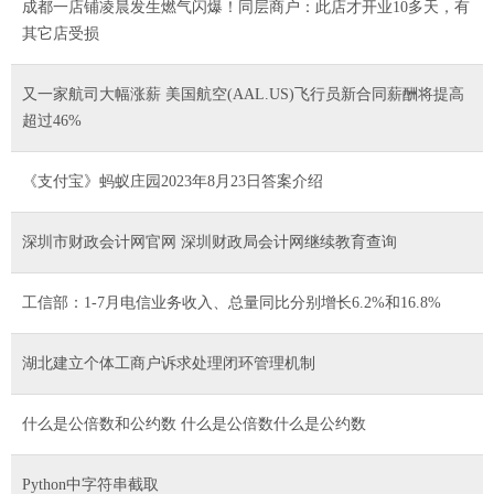
成都一店铺凌晨发生燃气闪爆！同层商户：此店才开业10多天，有
其它店受损
又一家航司大幅涨薪 美国航空(AAL.US)飞行员新合同薪酬将提高
超过46%
《支付宝》蚂蚁庄园2023年8月23日答案介绍
深圳市财政会计网官网 深圳财政局会计网继续教育查询
工信部：1-7月电信业务收入、总量同比分别增长6.2%和16.8%
湖北建立个体工商户诉求处理闭环管理机制
什么是公倍数和公约数 什么是公倍数什么是公约数
Python中字符串截取