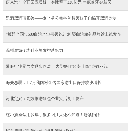
蔚来汽车全面回应质疑：实际亏了220亿元 年底前还会裁员
黑洞黑洞请回答——麦当劳公益科普带领孩子们揭开黑洞奥秘
“冀通全国”1688白沟产业带领跑计划 暨白沟箱包品牌馆上线发布
温州鹿城传统鞋业焕发智造魅力
鞋服行业景气度逐步回暖，达芙妮们“轻装上阵”成效不菲
海关总署：1-7月我国对金砖国家进出口保持较快增长
河北定兴：高效推进箱包企业灾后复工复产
这种插座禁用多年，很多阳江人还不知道！赶紧扔掉！
街头篮球pf反跑中投（街头篮球sf反跑）