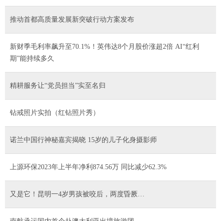
推动首都高质量发展新突破行动方案发布
新财季毛利率飙升至70.1%！英伟达8个月股价涨超2倍 AI“红利
期”能持续多久
精耕服务让“党员担当”实至名归
钻戒照片实拍（红钻照片秀）
诺兰中国行神秘嘉宾揭晓 15岁的儿子化身摄影师
上源环保2023年上半年净利874.56万 同比减少62.3%
又是它！昆明一4岁男孩被咬后，两度昏厥…