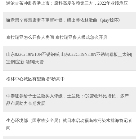
澜沧古茶冲刺香港上市：原料高度依赖第三方，2022年业绩承压
嘛意思？蔡慧康妻子更新社媒，晒出蔡依林歌曲《play我呸》
泰拉瑞亚怎么开多人房间 泰拉瑞亚多人模式怎么开启
山东022Cr19Ni10N不锈钢板,山东022Cr19Ni10N不锈钢卷板__太钢|
宝钢|宝新|酒钢|天管
榆林中心城区有望新增3所高中
中泰证券给予士兰微买入评级，士兰微：Q2营收环比增长，多产
品布局助力长期发展
生态环境部（国家核安全局）就日本启动福岛核污染水排海答记者
问