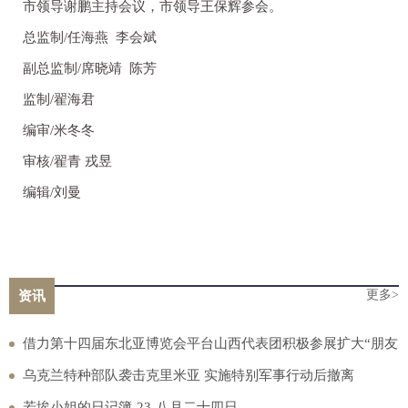
市领导谢鹏主持会议，市领导王保辉参会。
总监制/任海燕 李会斌
副总监制/席晓靖 陈芳
监制/翟海君
编审/米冬冬
审核/翟青 戎昱
编辑/刘曼
更多>
资讯
借力第十四届东北亚博览会平台山西代表团积极参展扩大“朋友
圈”
乌克兰特种部队袭击克里米亚 实施特别军事行动后撤离
若埃小姐的日记簿-23-八月二十四日