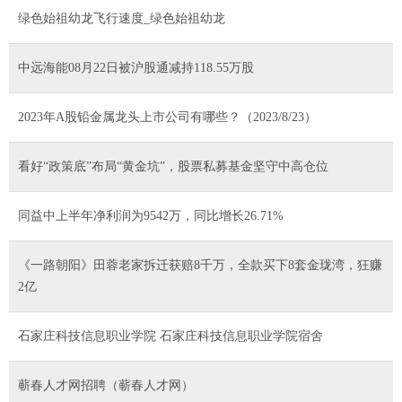
绿色始祖幼龙飞行速度_绿色始祖幼龙
中远海能08月22日被沪股通减持118.55万股
2023年A股铅金属龙头上市公司有哪些？（2023/8/23）
看好“政策底”布局“黄金坑”，股票私募基金坚守中高仓位
同益中上半年净利润为9542万，同比增长26.71%
《一路朝阳》田蓉老家拆迁获赔8千万，全款买下8套金珑湾，狂赚
2亿
石家庄科技信息职业学院 石家庄科技信息职业学院宿舍
蕲春人才网招聘（蕲春人才网）