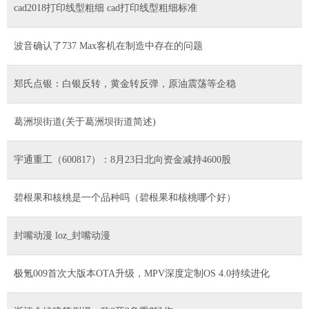
cad2018打印线型粗细 cad打印线型粗细标准
波音确认了737 Max客机在制造中存在的问题
郑氏点银：白银反转，黄金转反弹，原油震荡等企稳
葛洲坝街道(关于葛洲坝街道简述)
宇通重工（600817）：8月23日北向资金减持4600股
碧根果和核桃是一个品种吗（碧根果和核桃哪个好）
封嘴动漫 loz_封嘴动漫
极氪009首次大版本OTA升级，MPV深度定制OS 4.0持续进化