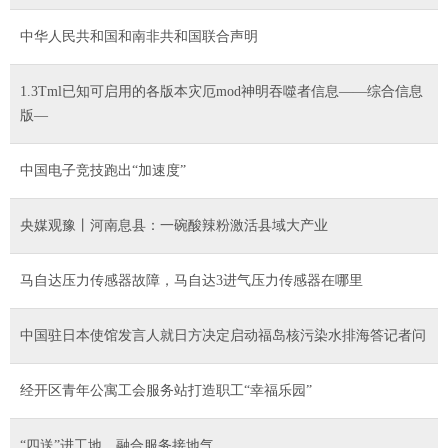
中华人民共和国和南非共和国联合声明
1.3Tml已知可启用的各版本灾厄mod神明吞噬者信息——综合信息
版—
中国电子竞技跑出“加速度”
央媒观豫丨河南息县：一碗酸辣粉激活县域大产业
马自达压力传感器故障，马自达3进气压力传感器在哪里
中国驻日本使馆发言人就日方决定启动福岛核污染水排海答记者问
经开区青年公寓工会服务站打造职工“幸福乐园”
“四送”进工地，融合服务接地气