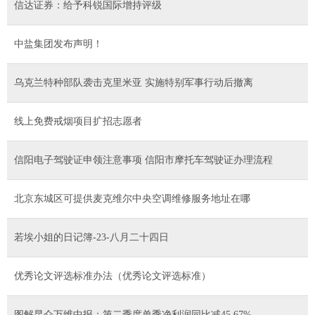
信达证券：给予科锐国际增持评级
中盐集团发布声明！
乌克兰特种部队袭击克里米亚 实施特别军事行动后撤离
线上免费戒烟项目扩招志愿者
信阳电子驾驶证申领注意事项 信阳市摩托车驾驶证办理流程
北京东城区可提供麦克维尔中央空调维修服务地址在哪
若埃小姐的日记簿-23-八月二十四日
优秀论文评选标准办法（优秀论文评选标准）
图解昆仑万维中报：第二季度单季净利润同比减45.67%