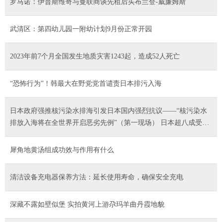
罗马诺：伊普斯维奇与曼联商谈先租后买布兰登-威廉姆斯
武清区：第四幼儿园一附幼计划9月份正常开园
2023年前7个月全国发生地质灾害1243起，造成52人死亡
“恐怖行为”！韩最大在野党党首谴责日本排污入海
日本政府强推核污染水排海引发日本国内强烈抗议——“核污染水
排放入海将在全世界开启恶劣先例”（第一现场） 日本超八成受访
者认为政府相关说明“不充分”
犀角地黄汤组成功效与作用有什么
清洁设备充电器保养方法：延长使用寿命，确保安全充电
深藏不露如壁似堡 实拍黄河上游尕玛羊曲丹霞地貌