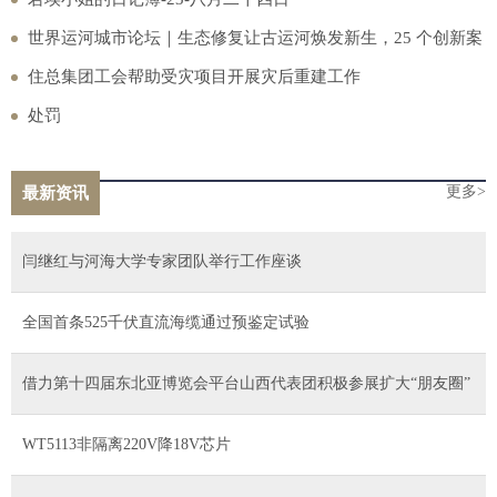
世界运河城市论坛｜生态修复让古运河焕发新生，25 个创新案
例公布
住总集团工会帮助受灾项目开展灾后重建工作
处罚
更多>
最新资讯
​闫继红与河海大学专家团队举行工作座谈
全国首条525千伏直流海缆通过预鉴定试验
借力第十四届东北亚博览会平台山西代表团积极参展扩大“朋友圈”
WT5113非隔离220V降18V芯片