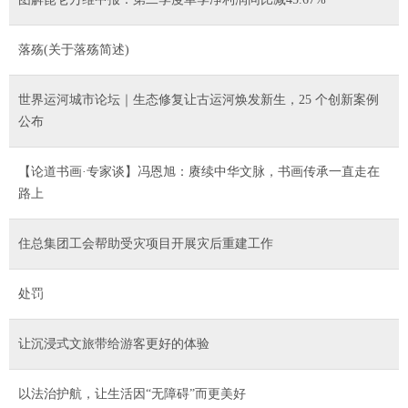
落殇(关于落殇简述)
世界运河城市论坛｜生态修复让古运河焕发新生，25 个创新案例
公布
【论道书画·专家谈】冯恩旭：赓续中华文脉，书画传承一直走在
路上
住总集团工会帮助受灾项目开展灾后重建工作
处罚
让沉浸式文旅带给游客更好的体验
以法治护航，让生活因“无障碍”而更美好