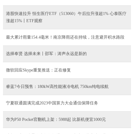
港股快速拉升 恒生医疗ETF（513060）午后拉升涨超1% 心泰医疗
涨超15%丨ETF观察
​最大累计雨量154.4毫米！南京降雨还在持续，注意避开积水路段
选择奉贤 选择未来丨邵军：涛声永远是新的
微软回应Skype重复推送：正在修复
睿蓝7今日预售：180kW高性能液冷电机 750km纯电续航
宁夏联通圆满完成2023中国算力大会通信保障任务
华为P50 Pocket官翻机上架：5988起 比新机便宜1000元